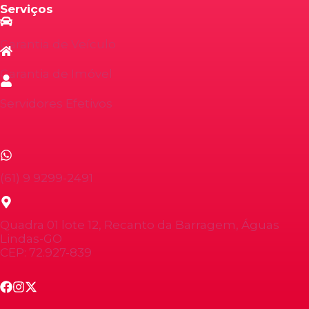
Serviços
Garantia de Veículo
Garantia de Imóvel
Servidores Efetivos
(61) 9 9299-2491
Quadra 01 lote 12, Recanto da Barragem, Águas
Lindas-GO
CEP: 72.927-839